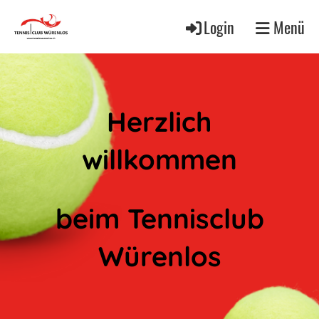
Login
Menü
Herzlich
willkommen
beim Tennisclub
Würenlos