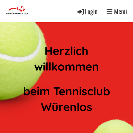
Login
Menü
Herzlich
willkommen
beim Tennisclub
Würenlos