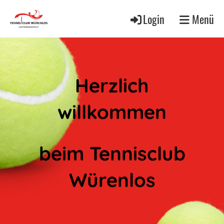
Login
Menü
Herzlich
willkommen
beim Tennisclub
Würenlos